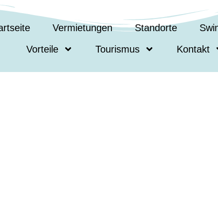
artseite
Vermietungen
Standorte
Swi
Vorteile
Tourismus
Kontakt
Das 