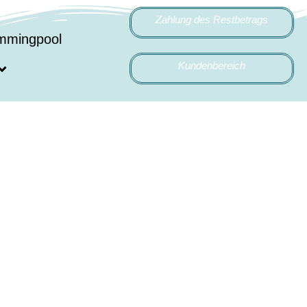
Zahlung des Restbetrags
mmingpool
Kundenbereich
möblierte Zelt